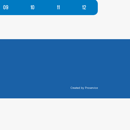
09
10
11
12
Created by Proservice