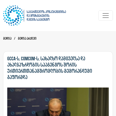
საქართველოს კონკურენციისა
და მომხმარებლის
დაცვის სააგენტო
მედია
/
მედია არქივი
GCCA-ს, ComCom-ს, სახალხო დამცველსა და
ახალგაზრდობის სააგენტოს შორის
ურთიერთთანამშრომლობის მემორანდუმი
გაფორმდა