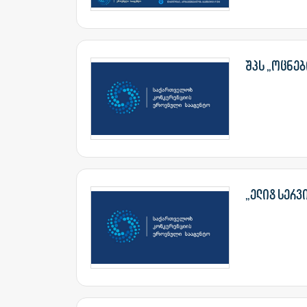
შპს „ოცნებ
„ელიტ სერვ