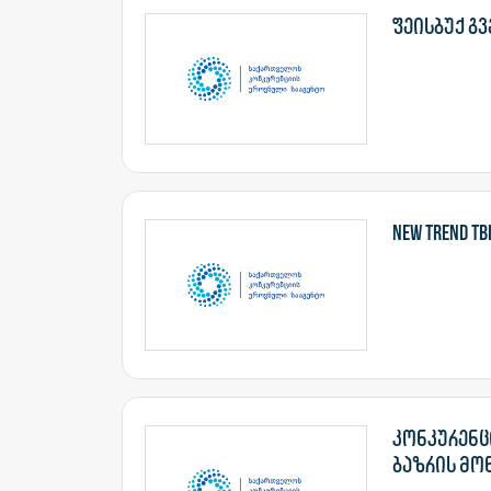
ფეისბუქ გვე
New Trend Tb
კონკურენც
ბაზრის მო