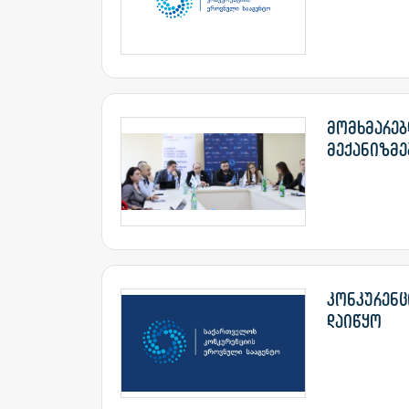
მომხმარებლ
მექანიზმებ
კონკურენცი
დაიწყო